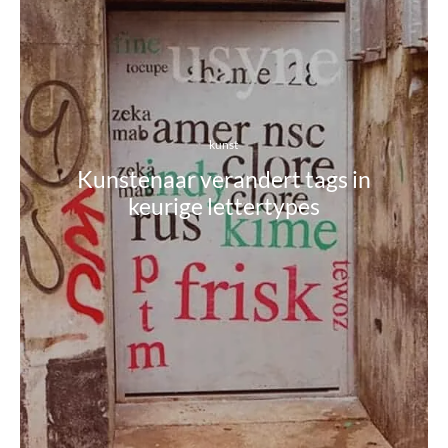
kunst
Kunstenaar verandert tags in
keurige lettertypes