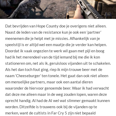
Dat bevrijden van Hope County doe je overigens niet alleen.
Naast de leden van de resistance kun je ook een ‘partner’
meenemen die je helpt met je missies. Afhankelijk van je
speelstijl is er altijd wel een maatje die je verder kan helpen.
Doordat ik vaak ongezien te werk wil gaan met pijl en boog
had ik het merendeel van de tijd iemand bij me die ik kon
stationeren om, net als ik, geruisloos vijanden uit te schakelen.
Als het dan toch fout ging, riep ik mijn trouwe beer met de
naam ‘Cheeseburger’ ten tonele. Het gaat dan ook niet alleen
om menselijke partners, maar ook een aantal dieren
waaronder de hiervoor genoemde beer. Waar ik had verwacht
dat deze me alleen maar in de weg zouden lopen, waren deze
oprecht handig. Al had de AI wel wat slimmer gemaakt kunnen
worden. Ditzelfde is trouwens ook bij de vijanden op te
merken, want de cultists in Far Cry 5 zijn niet bepaald