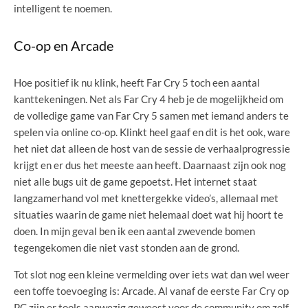
intelligent te noemen.
Co-op en Arcade
Hoe positief ik nu klink, heeft Far Cry 5 toch een aantal
kanttekeningen. Net als Far Cry 4 heb je de mogelijkheid om
de volledige game van Far Cry 5 samen met iemand anders te
spelen via online co-op. Klinkt heel gaaf en dit is het ook, ware
het niet dat alleen de host van de sessie de verhaalprogressie
krijgt en er dus het meeste aan heeft. Daarnaast zijn ook nog
niet alle bugs uit de game gepoetst. Het internet staat
langzamerhand vol met knettergekke video’s, allemaal met
situaties waarin de game niet helemaal doet wat hij hoort te
doen. In mijn geval ben ik een aantal zwevende bomen
tegengekomen die niet vast stonden aan de grond.
Tot slot nog een kleine vermelding over iets wat dan wel weer
een toffe toevoeging is: Arcade. Al vanaf de eerste Far Cry op
PC zijn er tools aanwezig geweest voor de community om zelf