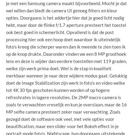
je met een Samsung camera maakt bijvoorbeeld. Mocht je dat
wel willen dan biedt de camera UI genoeg filters en kleur
opties. Doorgaans is het addertje hier dat je goed licht nodig
hebt, maar door de flinke f/1.7 aperture presteert het toestel
ook best goed in schemerlicht. Opvallend is dat de post
processing hier ook een hoop doet waardoor ik uiteindelijk
foto’s kreeg die scherper waren dan ik meende te zien toen ik
op de knop drukte. Daaronder vinden we een 8 MP groothoek
lens en deze is wijder dan eerdere toestellen met 119 graden,
welke zijn werk prima doet. Wel is de stap in kwaliteit
merkbaar wanneer je naar deze wijdere modus gaat. Gelukkig
doet de Image Stabilization zijn werk in foto’s en video welke
tot 4K 30 fps geschoten kunnen worden of op hogere
refreshrates in lagere resoluties. De 2MP macro camera is
zoals te verwachten vreselijk en kun je overslaan, maar de 16
MP selfie camera presteert zeker naar verwachting. Zoals
gezegd doet de software ook veel, met vele opties voor
beautification, maar een slider voor het Bokeh effect in je
portrait mode foto’s. Nightscape, hun doorgaans uitstekende