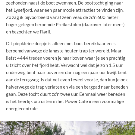
zeehonden naast de boot zwemmen. De boottocht ging naar
het Lysefjord, waar een paar mooie attracties te vinden zijn.
Zo zag ik bijvoorbeeld vanaf zeeniveau de zo’n 600 meter
hoger gelegen beroemde Preikestolen (daarover later meer)
en bezochten we Flørli.
Dit piepkleine dorpje is alleen met boot bereikbaar en is
beroemd vanwege de langste houten trap ter wereld. Maar
liefst 4444 treden voeren je naar boven waar je een prachtig
uitzicht over het fjord hebt. Verwacht wel dat je zo’n 1.5 uur
onderweg bent naar boven en dan nog een paar uur kwijt bent
aan de terugweg. Is dat net even teveel voor je, dan kun je ook
halverwege de trap verlaten en via een bergpad naar beneden
gaan. Deze tocht duurt zo’n twee uur. Eenmaal weer beneden
is het heerlijk uitrusten in het Power Cafe in een voormalige
energiecentrale.