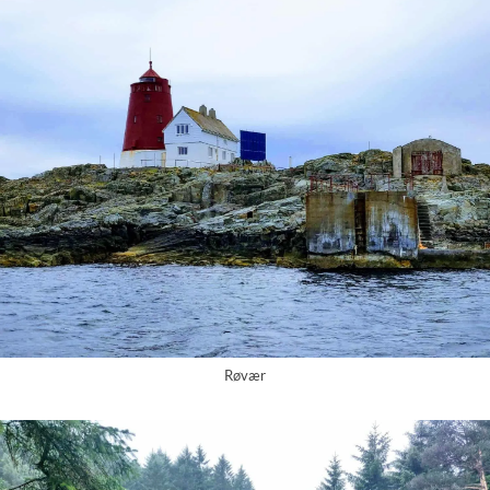
Røvær