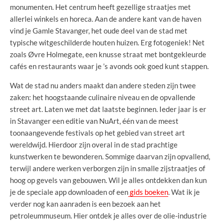
monumenten. Het centrum heeft gezellige straatjes met
allerlei winkels en horeca. Aan de andere kant van de haven
vind je Gamle Stavanger, het oude deel van de stad met
typische witgeschilderde houten huizen. Erg fotogeniek! Net
zoals Øvre Holmegate, een knusse straat met bontgekleurde
cafés en restaurants waar je ’s avonds ook goed kunt stappen.
Wat de stad nu anders maakt dan andere steden zijn twee
zaken: het hoogstaande culinaire niveau en de opvallende
street art. Laten we met dat laatste beginnen. Ieder jaar is er
in Stavanger een editie van NuArt, één van de meest
toonaangevende festivals op het gebied van street art
wereldwijd. Hierdoor zijn overal in de stad prachtige
kunstwerken te bewonderen. Sommige daarvan zijn opvallend,
terwijl andere werken verborgen zijn in smalle zijstraatjes of
hoog op gevels van gebouwen. Wil je alles ontdekken dan kun
je de speciale app downloaden of een
gids boeken
. Wat ik je
verder nog kan aanraden is een bezoek aan het
petroleummuseum. Hier ontdek je alles over de olie-industrie