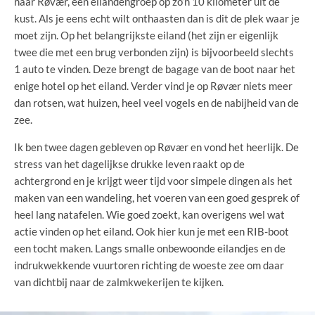
naar Røvær, een eilandengroep op zo’n 10 kilometer uit de
kust. Als je eens echt wilt onthaasten dan is dit de plek waar je
moet zijn. Op het belangrijkste eiland (het zijn er eigenlijk
twee die met een brug verbonden zijn) is bijvoorbeeld slechts
1 auto te vinden. Deze brengt de bagage van de boot naar het
enige hotel op het eiland. Verder vind je op Røvær niets meer
dan rotsen, wat huizen, heel veel vogels en de nabijheid van de
zee.
Ik ben twee dagen gebleven op Røvær en vond het heerlijk. De
stress van het dagelijkse drukke leven raakt op de
achtergrond en je krijgt weer tijd voor simpele dingen als het
maken van een wandeling, het voeren van een goed gesprek of
heel lang natafelen. Wie goed zoekt, kan overigens wel wat
actie vinden op het eiland. Ook hier kun je met een RIB-boot
een tocht maken. Langs smalle onbewoonde eilandjes en de
indrukwekkende vuurtoren richting de woeste zee om daar
van dichtbij naar de zalmkwekerijen te kijken.