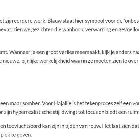
zijn eerdere werk. Blauw staat hier symbool voor de “onbeschr
ten bevat, zien we gezichten die wanhoop, verwarring en gevoel
mt. Wanneer je een groot verlies meemaakt, kijk je anders naar
e nieuwe, pijnlijke werkelijkheid waarin ze moeten zien te ove
leen maar somber. Voor Hajallie is het tekenproces zelf een vor
oor zijn hyperrealistische stijl dwingt tot focus en biedt een rui
en toevluchtsoord kan zijn in tijden van rouw. Het laat zien da
 plek te geven.