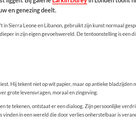
t liggen. Bij galerie
Larkin Durey
in Londen toont hi
ouw en genezing deelt.
eft in Sierra Leone en Libanon, gebruikt zijn kunst normaal ge
 dieper in zijn eigen gevoelswereld. De tentoonstelling is een 
est. Hij tekent niet op wit papier, maar op antieke bladzijden m
ver grote levensvragen, moraal en zingeving.
sten te tekenen, ontstaat er een dialoog. Zijn persoonlijke ver
 vinden in een wereld die door verlies onherstelbaar is veran