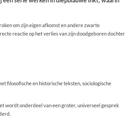
j een serie werken in diepblauwe inkt, waarin
sproken om zijn eigen afkomst en andere zwarte
directe reactie op het verlies van zijn doodgeboren dochter
et filosofische en historische teksten, sociologische
driet wordt onderdeel van een groter, universeel gesprek
derd.