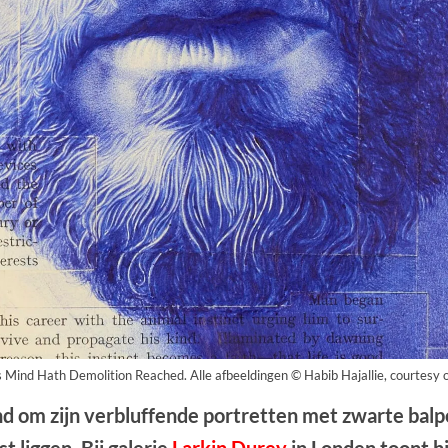
s Mind Hath Demolition Reached. Alle afbeeldingen © Habib Hajallie, courtesy 
d om zijn verbluffende portretten met zwarte balpe