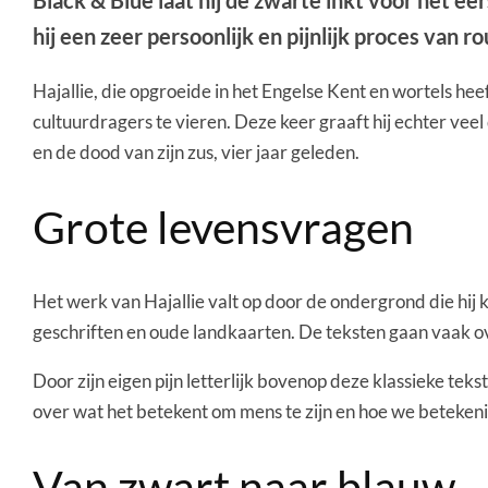
Black & Blue laat hij de zwarte inkt voor het eers
hij een zeer persoonlijk en pijnlijk proces van r
Hajallie, die opgroeide in het Engelse Kent en wortels he
cultuurdragers te vieren. Deze keer graaft hij echter veel
en de dood van zijn zus, vier jaar geleden.
Grote levensvragen
Het werk van Hajallie valt op door de ondergrond die hij ki
geschriften en oude landkaarten. De teksten gaan vaak o
Door zijn eigen pijn letterlijk bovenop deze klassieke tek
over wat het betekent om mens te zijn en hoe we betekenis
Van zwart naar blauw