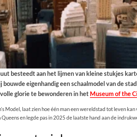
 minuut besteedt aan het lijmen van kleine stukjes 
 Hij bouwde eigenhandig een schaalmodel van de sta
n volle glorie te bewonderen in het
Museum of the Ci
en’s Model, laat zien hoe één man een wereldstad tot leven ka
in Queens en legde pas in 2025 de laatste hand aan de indruk