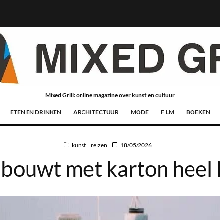
Mixed Grill: online magazine over kunst en cultuur
ETEN EN DRINKEN
ARCHITECTUUR
MODE
FILM
BOEKEN
kunst
reizen
18/05/2026
bouwt met karton heel