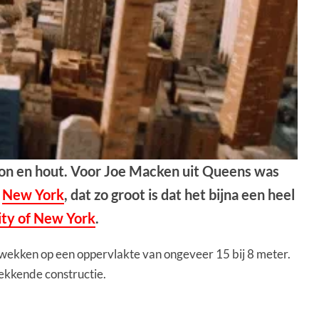
karton en hout. Voor Joe Macken uit Queens was
d
New York
, dat zo groot is dat het bijna een heel
ty of New York
.
n wekken op een oppervlakte van ongeveer 15 bij 8 meter.
wekkende constructie.