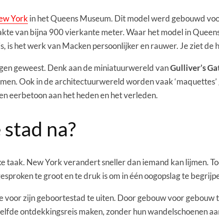
New York
in het Queens Museum. Dit model werd gebouwd voor 
kte van bijna 900 vierkante meter. Waar het model in Queens 
s, is het werk van Macken persoonlijker en rauwer. Je ziet de 
ingen geweest. Denk aan de miniatuurwereld van
Gulliver’s Ga
 ramen. Ook in de architectuurwereld worden vaak ‘maquettes
een eerbetoon aan het heden en het verleden.
stad na?
ke taak. New York verandert sneller dan iemand kan lijmen. T
esproken te groot en te druk is om in één oogopslag te begrijp
e voor zijn geboortestad te uiten. Door gebouw voor gebouw t
ezelfde ontdekkingsreis maken, zonder hun wandelschoenen aa