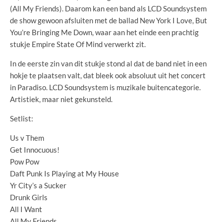
(All My Friends). Daarom kan een band als LCD Soundsystem
de show gewoon afsluiten met de ballad New York I Love, But
You’re Bringing Me Down, waar aan het einde een prachtig
stukje Empire State Of Mind verwerkt zit.
In de eerste zin van dit stukje stond al dat de band niet in een
hokje te plaatsen valt, dat bleek ook absoluut uit het concert
in Paradiso. LCD Soundsystem is muzikale buitencategorie.
Artistiek, maar niet gekunsteld.
Setlist:
Us v Them
Get Innocuous!
Pow Pow
Daft Punk Is Playing at My House
Yr City’s a Sucker
Drunk Girls
All I Want
All My Friends