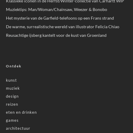
Klassieke iconen in de Herfst/Winter-collectie van Carhartt WIP
Muziektips: Man/Woman/Chainsaw, Weezer & Bonobo
Het mysterie van de Garfield-telefoons op een Frans strand
De warme, surrealistische wereld van illustrator Felicia Chiao
Reusachtige ijsberg kantelt voor de kust van Groenland
Ontdek
kunst
muziek
design
reizen
eten en drinken
games
architectuur