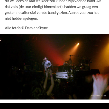
dit wel eens de laatste keer zou kunnen zijn voor de band. Als
dat zo is (de tour eindigt binnenkort), hadden we graag een
groter slotoffensief van de band gezien. Aan de zaal zou het
niet hebben gelegen.
Alle foto’s © Damien Shyne