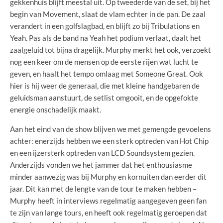
gekkenhuis blijft meestal uit. Op tweederde van de set, bij het
begin van Movement, slaat de vlam echter in de pan. De zaal
verandert in een golfslagbad, en blijft zo bij Tribulations en
Yeah. Pas als de band na Yeah het podium verlaat, daalt het
zaalgeluid tot bijna dragelijk. Murphy merkt het ook, verzoekt
nog een keer om de mensen op de eerste rijen wat lucht te
geven, en haalt het tempo omlaag met Someone Great. Ook
hier is hij weer de generaal, die met kleine handgebaren de
geluidsman aanstuurt, de setlist omgooit, en de opgefokte
energie onschadelijk maakt.
Aan het eind van de show blijven we met gemengde gevoelens
achter: enerzijds hebben we een sterk optreden van Hot Chip
en een ijzersterk optreden van LCD Soundsystem gezien.
Anderzijds vonden we het jammer dat het enthousiasme
minder aanwezig was bij Murphy en kornuiten dan eerder dit
jaar. Dit kan met de lengte van de tour te maken hebben –
Murphy heeft in interviews regelmatig aangegeven geen fan
te zijn van lange tours, en heeft ook regelmatig geroepen dat