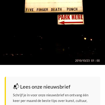
📬 Lees onze nieuwsbrief
Schrijf je in voor onze nieuwsbrief en ontvang één
keer per maand de beste tips over kunst, cultuur,