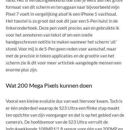
hand. Het is verbazingwekkend hoe snel je went aan het grote
formaat van dit scherm en teruggaan naar bijvoorbeeld mijn
Pixel 7 voelt in vergelijking alsof ik een iPhone 5 vasthoud.
Het toestel is zo groot dat ook dit jaar een S-Pen huist in de
linkeronderhoek. Deze pen voelt precies aan en gebruikte ik
voor het annoteren van tekst of om een snelle
handgeschreven notitie te maken wanneer het scherm ‘uit’
stond. Voor mij is de S-Pen geen reden voor aanschaf, maar
met de precisie in teken applicaties en de grootte van het
scherm zie ik dit voor meer artistiek-aangelegde mensen een
enorme plus zijn.
Wat 200 Mega Pixels kunnen doen
Vooral een kleine evolutie dus van wat hiervoor kwam. Toch is
er één onderdeel waarop de S23 Ultra een flinke stap maakt
ten opzichte van zijn voorganger en dat is op het gebied van de
camera’s. De hoofdsensor van de S23 Ultra verruilt de
indrukwekkende 108MP f/1.8 sensor voor één van 200MP en