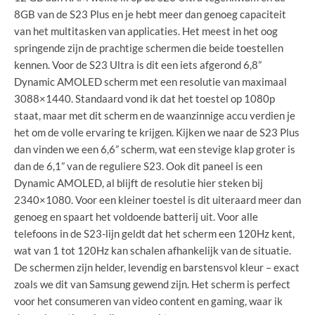
8GB van de S23 Plus en je hebt meer dan genoeg capaciteit
van het multitasken van applicaties. Het meest in het oog
springende zijn de prachtige schermen die beide toestellen
kennen. Voor de S23 Ultra is dit een iets afgerond 6,8”
Dynamic AMOLED scherm met een resolutie van maximaal
3088×1440. Standaard vond ik dat het toestel op 1080p
staat, maar met dit scherm en de waanzinnige accu verdien je
het om de volle ervaring te krijgen. Kijken we naar de S23 Plus
dan vinden we een 6,6” scherm, wat een stevige klap groter is
dan de 6,1” van de reguliere S23. Ook dit paneel is een
Dynamic AMOLED, al blijft de resolutie hier steken bij
2340×1080. Voor een kleiner toestel is dit uiteraard meer dan
genoeg en spaart het voldoende batterij uit. Voor alle
telefoons in de S23-lijn geldt dat het scherm een 120Hz kent,
wat van 1 tot 120Hz kan schalen afhankelijk van de situatie.
De schermen zijn helder, levendig en barstensvol kleur – exact
zoals we dit van Samsung gewend zijn. Het scherm is perfect
voor het consumeren van video content en gaming, waar ik