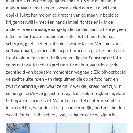
maken en dat is de mogelijkheid om foto’s van de maan te
maken. Waar ieder ander toestel enkel een witte bol licht
oppikt, lukte het me om de kraters van de maan in beeld te
krijgen terwijl ik met één hand simpel richtte en ik in de
andere twee onrustige aangelijnde honden had. Dit zie je geen
enkel ander toestel kunnen en zelfs als het niet helemaal
scherp is, geeft het een absolute wauw factor. Veel hiervan is
softwarematige trucen die in post processing het geheel zeer
fraai maken. Toch merkte ik veelvuldig dat Samsung de foto’s
soms net wat te scherp probeert te maken, waardoor je de
zachtheid van bepaalde momenten weghaalt. Zie bijvoorbeeld
de zachte uiteinden van rietpluimen die op de foto hard en
zwart omrand lijken, waar ze dit in werkelijkheid niet zijn. In
sommige foto’s van gezichten zag ik dit ook terugkomen, waar
het bij anderen meeviel. Waar het toestel echter in schittert is
in portretten, waar de achtergrond dergelijk goed gescheiden
wordt dat het zelfs volledig weg te halen of te wijzigen is.