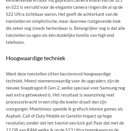
kenmerkende en door mij geprezen camera eiland van de S21
en S22 is verruild voor de elegante camera ringen die al op de
S22 Ultra zichtbaar waren. Het geeft de achterkant van de
toestellen en simplistische, maar daarmee rustgevende look
die zeker nog steeds herkenbaar is. Belangrijker nog is dat alle
toestellen nu ogen als één duidelijke familie van high end
telefoons.
Hoogwaardige techniek
Want deze toestellen zitten barstensvol hoogwaardige
techniek. Meest noemenswaardig voor de upgraders zijn de
nieuwe Snapdragon 8 Gen-2, welke speciaal voor Samsung nog
wat extra getweaked is. Het resultaat is waanzinnig veel
processorkracht in een chip die koeler draait dan zijn
voorganger. Moeiteloos speelde ik grafisch intense games als
Asphalt, Call of Duty Mobile en Genshin Impact op hoge
resoluties zonder dat het toestel een kick gaf. Paar dat met de
12 GB aan RAM welke ik op de S23 Ultra tegenkwam en de