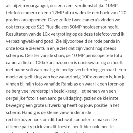
als bij zijn voorganger, dus een zeer verdienstelijke 10MP
telefoto camera en een 12MP ultra wide die een hoek van 120
graden kan opnemen. Deze zelfde twee camera’s vinden we
ook terug op de S23 Plus die een 50MP hoofdsensor heeft.
Resultaten van de 10x vergroting op de deze telefoto vond ik
verbazingwekkend goed! Zie bijvoorbeeld de rode panda in
onze lokale dierentuin en je ziet dat zijn vacht nog steeds
scherp is. De ster van de show, de 10 MP periscope tele foto
camera die tot 100x kan inzoomen is opnieuw terug en heeft
met name softwarematig de nodige verbetering gemaakt. Een
mooie vergelijking van hoe waanzinnig 100x zoomen is, kun je
vinden bij mijn foto vanaf de Ramblas en waar ik een toren op
de berg veel verderop in beeld kreeg. Het nemen van een
dergelijke foto is een aardige uitdaging, gezien de kleinste
beweging een grote uitwerking heeft op jouw positie in het
scherm. Handig is de kleine view finder in de
rechterbovenhoek om dit toch wat soepeler te maken. De
ultieme party trick van dit toestel heeft hier ook mee te