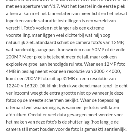
met een aperture van f/1.7. Wat het toestel in de eerste plek
alleen al kan met het binnenlaten van meer licht en het ietwat
inperken van de saturatie instellingen is een wereld van
verschil. Foto’s voelen niet langer als een extreme
voorstelling, maar liggen veel dichterbij wat mijn oog
natuurlijk ziet. Standaard schiet de camera foto’s van 12MP,
wat handmatig aangepast kan worden naar 50MP of de volle
200MP. Meer pixels betekent meer detail, maar ook een
explosieve groei aan benodigde ruimte. Waar een 12MP foto
4MB in beslag neemt voor een resolutie van 3000 × 4000,
komt een 200MP foto uit op 32MB en een resolutie van
12240 × 16320. Dit klinkt indrukwekkend, maar tenzij je echt
ver inzoomt weegt de extra grootte niet op wanneer je deze
fotos op de meeste schermen bekijkt. Waar de toepassing
uiteraard wel waanzinnig is, is wanneer je foto’s wilt laten
afdrukken. Omdat er veel data gevangen moet worden voor
het maken van deze foto’s is de shutter lag (hoe lang je de
camera stil moet houden voor de foto is gemaakt) aanzienlijk.