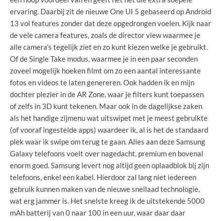
ervaring. Daarbij zit de nieuwe One UI 5 gebaseerd op Android
13 vol features zonder dat deze opgedrongen voelen. Kijk naar
de vele camera features, zoals de director view waarmee je
alle camera’s tegelijk ziet en zo kunt kiezen welke je gebruikt.
Of de Single Take modus, waarmee je in een paar seconden
zoveel mogelijk hoeken filmt om zo een aantal interessante
fotos en videos te laten genereren. Ook hadden ik en mijn
dochter plezier in de AR Zone, waar je filters kunt toepassen
of zelfs in 3D kunt tekenen. Maar ook in de dagelijkse zaken
als het handige zijmenu wat uitswipet met je meest gebruikte
(of vooraf ingestelde apps) waardeer ik, al is het de standaard
plek waar ik swipe om terug te gaan. Alles aan deze Samsung
Galaxy telefoons voelt over nagedacht, premium en bovenal
enorm goed. Samsung levert nog altijd geen oplaadblok bij zijn
telefoons, enkel een kabel. Hierdoor zal lang niet iedereen
gebruik kunnen maken van de nieuwe snellaad technologie,
wat erg jammer is. Het snelste kreeg ik de uitstekende 5000
mAh batterij van 0 naar 100 in een uur, waar daar daar