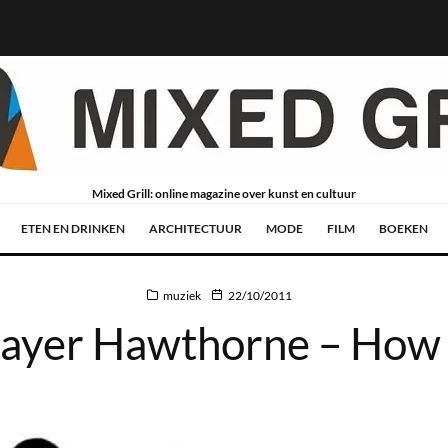
Mixed Grill: online magazine over kunst en cultuur
ETEN EN DRINKEN
ARCHITECTUUR
MODE
FILM
BOEKEN
muziek
22/10/2011
ayer Hawthorne – How