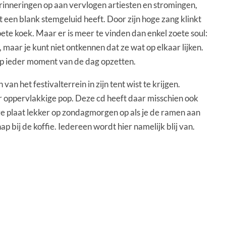
herinneringen op aan vervlogen artiesten en stromingen,
een blank stemgeluid heeft. Door zijn hoge zang klinkt
te koek. Maar er is meer te vinden dan enkel zoete soul:
 maar je kunt niet ontkennen dat ze wat op elkaar lijken.
 op ieder moment van de dag opzetten.
 het festivalterrein in zijn tent wist te krijgen.
aar oppervlakkige pop. Deze cd heeft daar misschien ook
deze plaat lekker op zondagmorgen op als je de ramen aan
p bij de koffie. Iedereen wordt hier namelijk blij van.