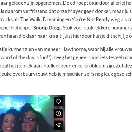
tig jaar geleden zijn opgenomen. De cd roept daardoor allerlei 
is daarom verfrissend dat onze Mayer geen donker, maar juist 
tracks als The Walk, Dreaming en You’re Not Ready weg als zoe
n opperhiphopper
Snoop Dogg
. Stuk voor stuk lekkere nummers,
haan die daar naar kraait: juist hierdoor kun je dit schijfje
fje kunnen zien van meneer Hawthorne, waar hij alle vrouwen van
 word of the day is fun!”), neeg het geheel soms iets teveel n
ten zal het gebrek aan intellect geen enkel probleem zijn. Zet 
 leuke overbuurvrouw, heb je misschien zelfs nog leuk gezelscha