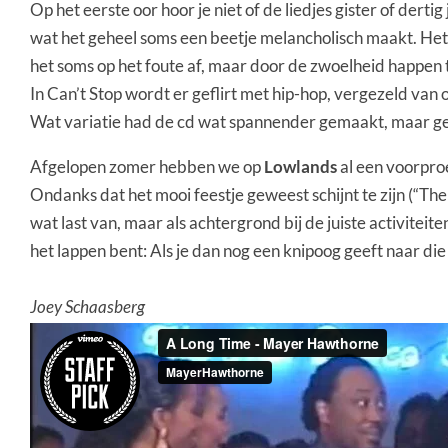
Op het eerste oor hoor je niet of de liedjes gister of der
wat het geheel soms een beetje melancholisch maakt. Het 
het soms op het foute af, maar door de zwoelheid happen 
In Can’t Stop wordt er geflirt met hip-hop, vergezeld va
Wat variatie had de cd wat spannender gemaakt, maar geen 
Afgelopen zomer hebben we op
Lowlands
al een voorproe
Ondanks dat het mooi feestje geweest schijnt te zijn (“The
wat last van, maar als achtergrond bij de juiste activitei
het lappen bent: Als je dan nog een knipoog geeft naar die
Joey Schaasberg