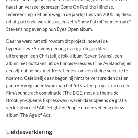
haast universeel geprezen Come On Feel the Illinoise.
Iedereen liep met hem weg in de jaarlijstjes van 2005, hij deed
uit uitputtende wereldtour, en zelfs Snow Patrol “namedropte”
Stevens nog even op hun Eyes Open album.
Daarna werd het stil rondom dit project, hoewel de
hyperactieve Stevens genoeg overige dingen bleef
uitbrengen: een Christelijk folk-album (Seven Swans), een
album met outtakes uit de Illinoise-sessies (The Avalanche) en
een vijfdubbelbox met Kerstliedjes, om een kleine selectie te
noemen. Geleidelijk aan begon hij hints te verspreiden dat er
geen vervolg meer kwam aan het 50 staten-project, en na een
film/soundtrack combinatie (The BQE, met als thema de
Brooklyn-Queens Expressway) waren daar opeens de gratis
verkrijgbare EP All Delighted People en een volledig nieuw
album, The Age of Adz.
Liefdesverklaring