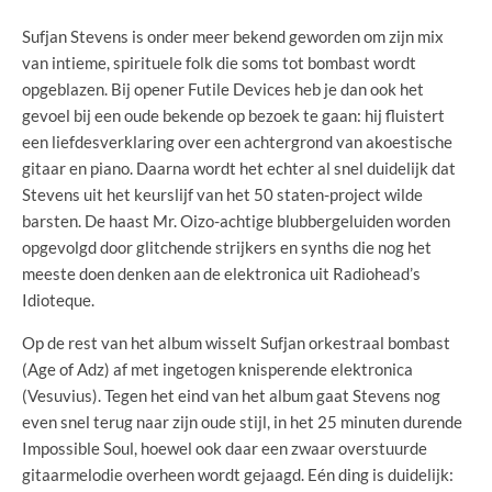
Sufjan Stevens is onder meer bekend geworden om zijn mix
van intieme, spirituele folk die soms tot bombast wordt
opgeblazen. Bij opener Futile Devices heb je dan ook het
gevoel bij een oude bekende op bezoek te gaan: hij fluistert
een liefdesverklaring over een achtergrond van akoestische
gitaar en piano. Daarna wordt het echter al snel duidelijk dat
Stevens uit het keurslijf van het 50 staten-project wilde
barsten. De haast Mr. Oizo-achtige blubbergeluiden worden
opgevolgd door glitchende strijkers en synths die nog het
meeste doen denken aan de elektronica uit Radiohead’s
Idioteque.
Op de rest van het album wisselt Sufjan orkestraal bombast
(Age of Adz) af met ingetogen knisperende elektronica
(Vesuvius). Tegen het eind van het album gaat Stevens nog
even snel terug naar zijn oude stijl, in het 25 minuten durende
Impossible Soul, hoewel ook daar een zwaar overstuurde
gitaarmelodie overheen wordt gejaagd. Eén ding is duidelijk: