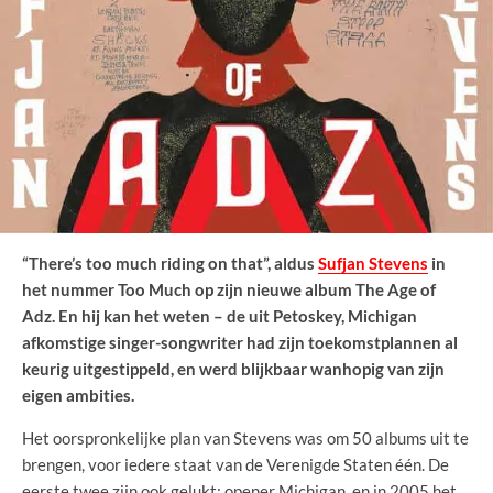
“There’s too much riding on that”, aldus
Sufjan Stevens
in
het nummer Too Much op zijn nieuwe album The Age of
Adz. En hij kan het weten – de uit Petoskey, Michigan
afkomstige singer-songwriter had zijn toekomstplannen al
keurig uitgestippeld, en werd blijkbaar wanhopig van zijn
eigen ambities.
Het oorspronkelijke plan van Stevens was om 50 albums uit te
brengen, voor iedere staat van de Verenigde Staten één. De
eerste twee zijn ook gelukt: opener Michigan, en in 2005 het