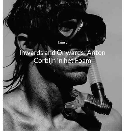
kunst
Inwards and Onwards: Anton
Corbijn in het Foam