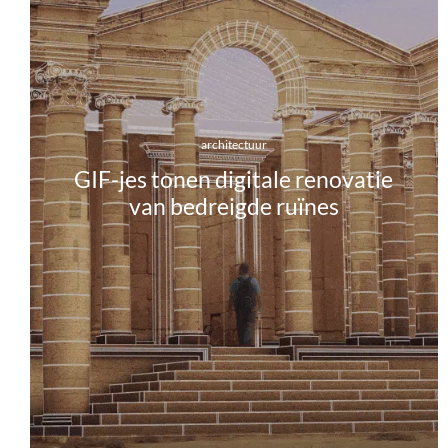
architectuur
GIF-jes tonen digitale renovatie
van bedreigde ruïnes