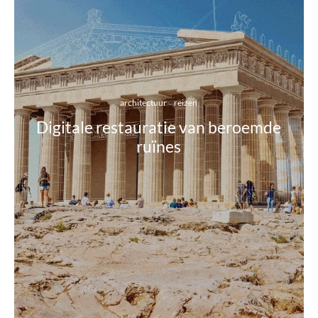
architectuur
reizen
Digitale restauratie van beroemde
ruïnes