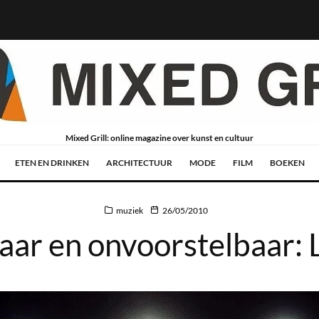
Mixed Grill: online magazine over kunst en cultuur
ETEN EN DRINKEN
ARCHITECTUUR
MODE
FILM
BOEKEN
muziek
26/05/2010
ar en onvoorstelbaar: L