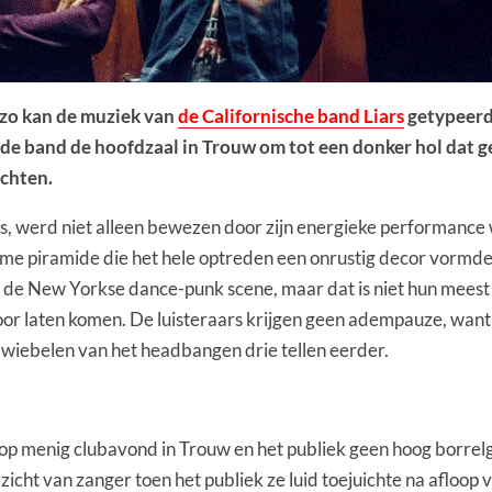
 zo kan de muziek van
de Californische band Liars
getypeerd
 de band de hoofdzaal in Trouw om tot een donker hol dat g
achten.
werd niet alleen bewezen door zijn energieke performance waar
rme piramide die het hele optreden een onrustig decor vormde
de New Yorkse dance-punk scene, maar dat is niet hun meest ke
 laten komen. De luisteraars krijgen geen adempauze, want voo
te wiebelen van het headbangen drie tellen eerder.
p menig clubavond in Trouw en het publiek geen hoog borrelg
zicht van zanger toen het publiek ze luid toejuichte na afloo