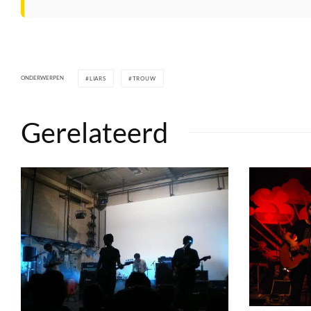
ONDERWERPEN
LIARS
TROUW
Gerelateerd