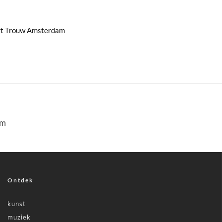
rt Trouw Amsterdam
am
Ontdek
kunst
muziek