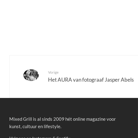
Vorige
Het AURA van fotograaf Jasper Abels
Mixed Grill is al sinds 2009 hét online magazine voor
kunst, cultuur en lifestyle.