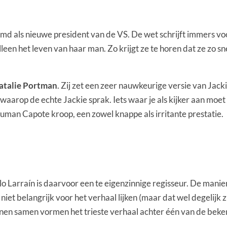
md als nieuwe president van de VS. De wet schrijft immers voor
leen het leven van haar man. Zo krijgt ze te horen dat ze zo sn
atalie Portman
. Zij zet een zeer nauwkeurige versie van Jack
waarop de echte Jackie sprak. Iets waar je als kijker aan moe
ruman Capote kroop, een zowel knappe als irritante prestatie.
lo Larraín is daarvoor een te eigenzinnige regisseur. De manier 
niet belangrijk voor het verhaal lijken (maar dat wel degelijk 
llijnen samen vormen het trieste verhaal achter één van de be