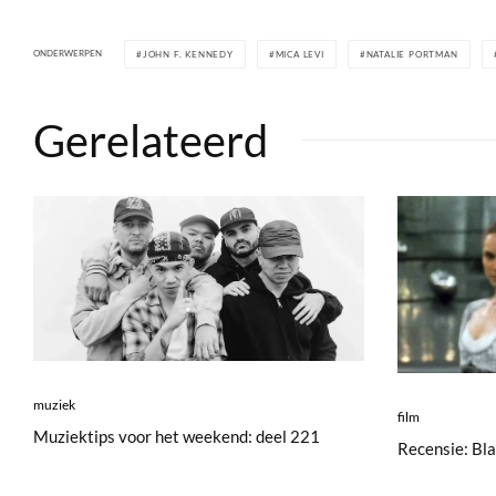
ONDERWERPEN
JOHN F. KENNEDY
MICA LEVI
NATALIE PORTMAN
Gerelateerd
muziek
film
Muziektips voor het weekend: deel 221
Recensie: Bl