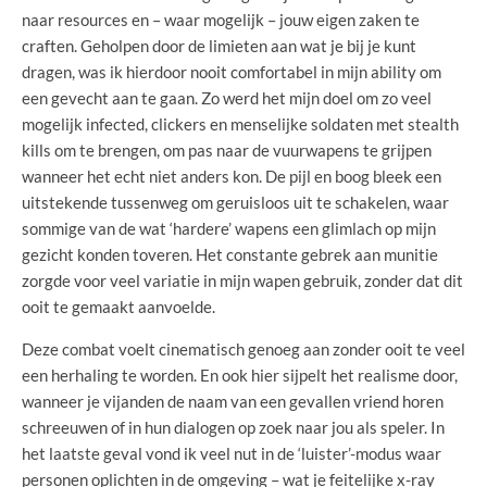
naar resources en – waar mogelijk – jouw eigen zaken te
craften. Geholpen door de limieten aan wat je bij je kunt
dragen, was ik hierdoor nooit comfortabel in mijn ability om
een gevecht aan te gaan. Zo werd het mijn doel om zo veel
mogelijk infected, clickers en menselijke soldaten met stealth
kills om te brengen, om pas naar de vuurwapens te grijpen
wanneer het echt niet anders kon. De pijl en boog bleek een
uitstekende tussenweg om geruisloos uit te schakelen, waar
sommige van de wat ‘hardere’ wapens een glimlach op mijn
gezicht konden toveren. Het constante gebrek aan munitie
zorgde voor veel variatie in mijn wapen gebruik, zonder dat dit
ooit te gemaakt aanvoelde.
Deze combat voelt cinematisch genoeg aan zonder ooit te veel
een herhaling te worden. En ook hier sijpelt het realisme door,
wanneer je vijanden de naam van een gevallen vriend horen
schreeuwen of in hun dialogen op zoek naar jou als speler. In
het laatste geval vond ik veel nut in de ‘luister’-modus waar
personen oplichten in de omgeving – wat je feitelijke x-ray