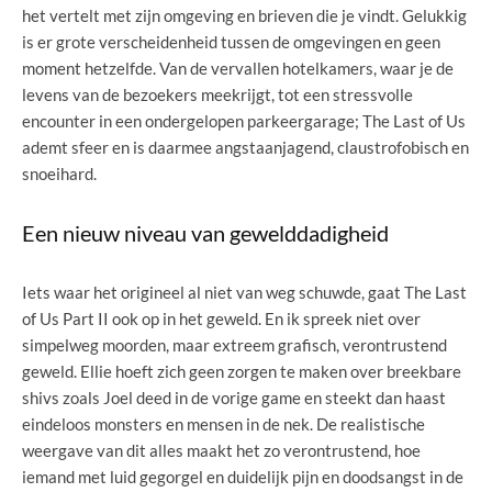
het vertelt met zijn omgeving en brieven die je vindt. Gelukkig
is er grote verscheidenheid tussen de omgevingen en geen
moment hetzelfde. Van de vervallen hotelkamers, waar je de
levens van de bezoekers meekrijgt, tot een stressvolle
encounter in een ondergelopen parkeergarage; The Last of Us
ademt sfeer en is daarmee angstaanjagend, claustrofobisch en
snoeihard.
Een nieuw niveau van gewelddadigheid
Iets waar het origineel al niet van weg schuwde, gaat The Last
of Us Part II ook op in het geweld. En ik spreek niet over
simpelweg moorden, maar extreem grafisch, verontrustend
geweld. Ellie hoeft zich geen zorgen te maken over breekbare
shivs zoals Joel deed in de vorige game en steekt dan haast
eindeloos monsters en mensen in de nek. De realistische
weergave van dit alles maakt het zo verontrustend, hoe
iemand met luid gegorgel en duidelijk pijn en doodsangst in de