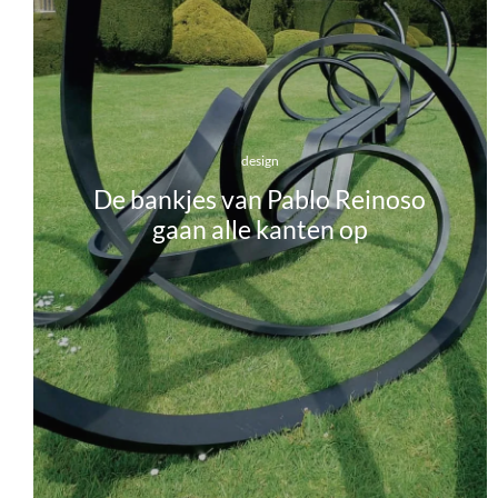
design
De bankjes van Pablo Reinoso
gaan alle kanten op