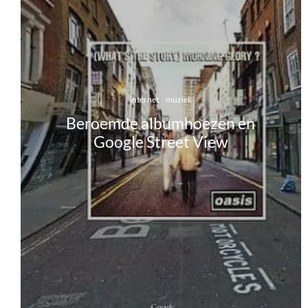
internet
muziek
Beroemde albumhoezen en
Google Street View