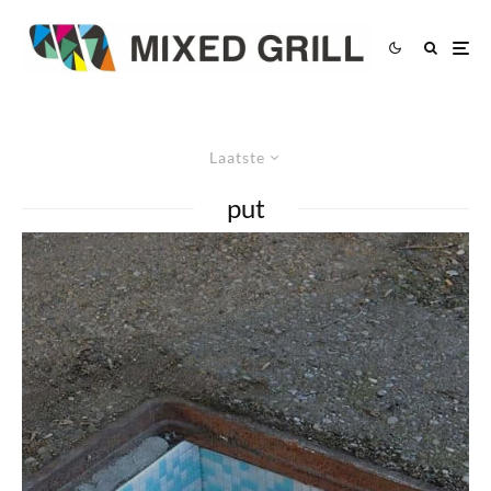
Laatste
put