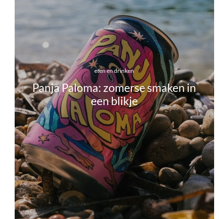
eten en drinken
Panja Paloma: zomerse smaken in
een blikje