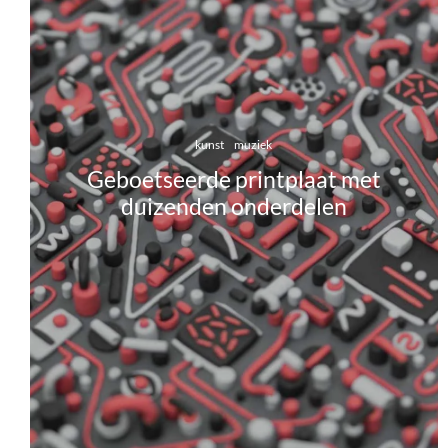
kunst
muziek
Geboetseerde printplaat met
duizenden onderdelen