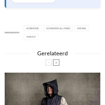
CONVERSE
CONVERSE ALL STARS
DENIM
ONDERWERPEN
INDIGO
Gerelateerd