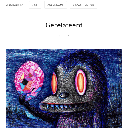
ONDERWERPEN
GIF
GLOEILAMP
ISAAC NEWTON
Gerelateerd