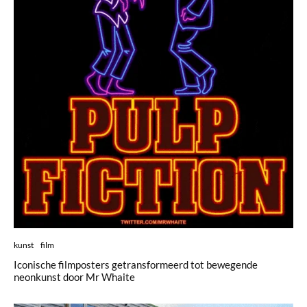
kunst
film
Iconische filmposters getransformeerd tot bewegende
neonkunst door Mr Whaite