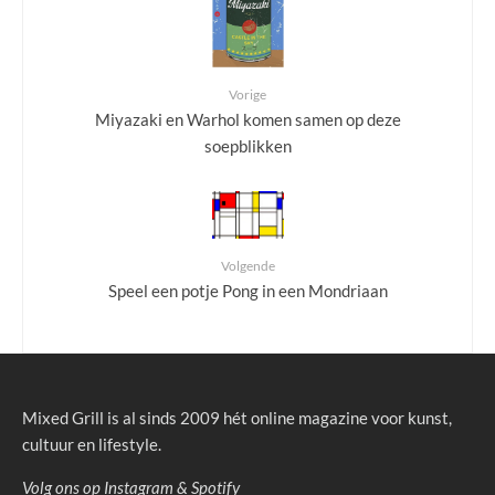
Vorige
Miyazaki en Warhol komen samen op deze
soepblikken
Volgende
Speel een potje Pong in een Mondriaan
Mixed Grill is al sinds 2009 hét online magazine voor kunst,
cultuur en lifestyle.
Volg ons op
Instagram
&
Spotify