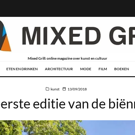
Mixed Grill: online magazine over kunst en cultuur
ETEN EN DRINKEN
ARCHITECTUUR
MODE
FILM
BOEKEN
kunst
13/09/2018
rste editie van de biën