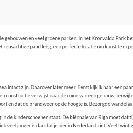
oie gebouwen en veel groene parken. In het Kronvalda Park bev
t reusachtige pand leeg, een perfecte locatie om kunst te exp
a intact zijn. Daarover later meer. Eerst kijk ik naar een paar
len constructie verwijst naar de ruïne van een gebouw, terwij
oort en dat de brandweer op de hoogte is. Bezorgde wandelaar
n de kinderschoenen staat. De biënnale van Riga moet dat tij
k veel jonger is dan dat je hier in Nederland ziet. Veel twinti