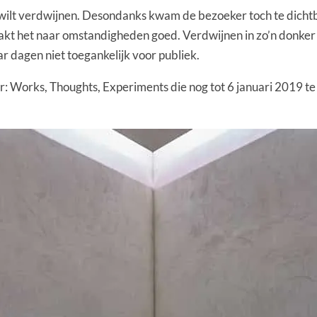
 wilt verdwijnen. Desondanks kwam de bezoeker toch te dichtbij 
kt het naar omstandigheden goed. Verdwijnen in zo’n donker g
r dagen niet toegankelijk voor publiek.
Works, Thoughts, Experiments die nog tot 6 januari 2019 te zien