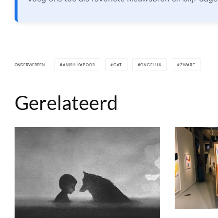
ONDERWERPEN
ANISH KAPOOR
GAT
ONGELUK
ZWART
Gerelateerd