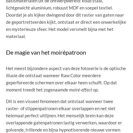
basismaterialen uit de ontwerpwereld: koud staal,
lichtgewicht aluminium, robuust MDF en soepel textiel.
Doordat je als kijker dwingend door dit raster van gaten naar
de geportretteerden kijkt, ontstaat er direct een onwerkelijke
en mysterieuze sfeer. Het model versmelt bijna met het
materiaal.
De magie van het moirépatroon
Het meest bijzondere aspect van deze fotoserie is de optische
illusie die ontstaat wanneer Raw Color meerdere
geperforeerde schermen over elkaar heen schuift. Op dat
moment treedt het zogenaamde
moiré-effect
op.
Dit is een visueel fenomeen dat ontstaat wanneer twee
raster- of stippenpatronen elkaar overlappen en net niet
helemaal perfect uitlijnen. Het menselijk brein kan deze
overlappende gatenpatronen lastig verwerken, waardoor er
golvende, trillende en bijna hypnotiserende nieuwe vormen