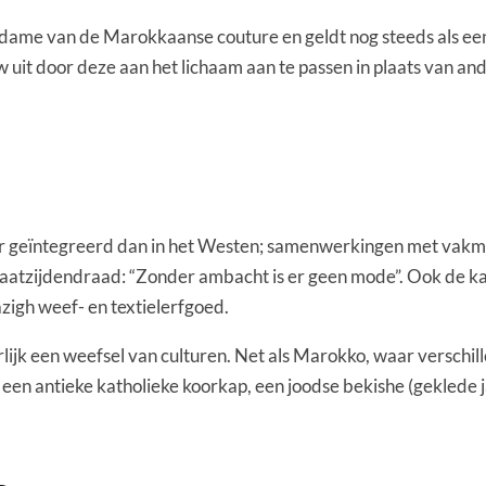
de dame van de Marokkaanse couture en geldt nog steeds als e
w uit door deze aan het lichaam aan te passen in plaats van an
 geïntegreerd dan in het Westen; samenwerkingen met vakme
kaatzijdendraad: “Zonder ambacht is er geen mode”. Ook de k
igh weef- en textielerfgoed.
lijk een weefsel van culturen. Net als Marokko, waar verschi
 een antieke katholieke koorkap, een joodse bekishe (geklede 