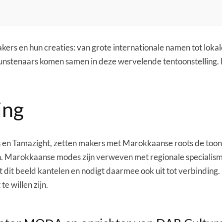
makers en hun creaties: van grote internationale namen tot loka
unstenaars komen samen in deze wervelende tentoonstelling. 
ing
en Tamazight, zetten makers met Marokkaanse roots de toon. Z
ken. Marokkaanse modes zijn verweven met regionale special
laat dit beeld kantelen en nodigt daarmee ook uit tot verbindin
 willen zijn.