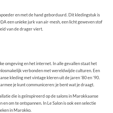
nnapoeder en met de hand geborduurd. Dit kledingstuk is
A een unieke jurk van air-mesh, een licht geweven stof
id van de drager viert.
e omgeving en het internet. In alle gevallen staat het
 onlosmakelijk verbonden met wereldwijde culturen. Een
se kleding met vintage kleren uit de jaren ’80 en ’90.
waarmee je kunt communiceren: je bent wat je draagt.
latie die is geïnspireerd op de salons in Marokkaanse
en om te ontspannen. In Le Salon is ook een selectie
boeken in Marokko.