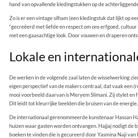
hand van opvallende kledingstukken op de achterliggende
Zo is er een vintage silham (een kledingstuk dat lijkt op
“gecreëerd met liefde en respect om ons erfgoed, cultu
met een gaasachtige look. Door vouwen en draperen ontst
Lokale en international
De werken in de volgende zaal laten de wisselwerking zien 
eigen perspectief van de makers centraal, dat vaak een (
mooi voorbeeld daarvan is Meryem Slimani. Zij stylet en 
Dit leidt tot kleurrijke beelden die bruisen van de energ
De internationaal gerenommeerde kunstenaar Hassan Hajjaj
huizen waar gasten worden ontvangen. Hajjaj nodigt de b
boeken te vinden die is gecureerd door Yasmina Naji van 