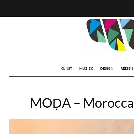
KUNST
MUZIEK
DESIGN
REIZEN
MOḌA – Moroccan 