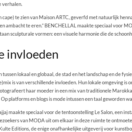
 verhalen.
 een cape) te zien van Maison ARTC, geverfd met natuurlijk he
ur en ambacht te eren.” BENCHELLAL maakte speciaal voor MOḌ
aan sculpturale vormen: een visuele harmonie die de schoonhe
e invloeden
tussen lokaal en globaal, de stad en het landschap en de fysiek
re)mix is van verschillende invloeden. Hun lokale omgeving is
fotografeert haar moeder in een mix van traditionele Marokkaan
ie. Op platforms en blogs is mode intussen een taal geworden 
 maakte speciaal voor de tentoonstelling Le Salon, een instal
ezoekers van MOḌA uit om elkaar in deze ruimte te ontmoeten 
Kulte Editions, de enige onafhankelijke uitgeverij voor kunst