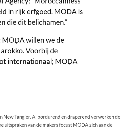
al Agency: “Moroccanness
ld in rijk erfgoed. MOḌA is
 die dit belichamen.”
et MOḌA willen we de
arokko. Voorbij de
 tot internationaal; MOḌA
n New Tangier. Al bordurend en draperend verwerken de
ijke uitspraken van de makers focust MOḌA zich aan de