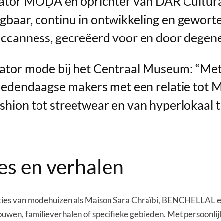
rator MOḌA en oprichter van DAR Cultur
ngbaar, continu in ontwikkeling en geworte
ccanness, gecreëerd voor en door degenen
vator mode bij het Centraal Museum: “M
edendaagse makers met een relatie tot M
ashion tot streetwear en van hyperlokaal
es en verhalen
es van modehuizen als Maison Sara Chraïbi, BENCHELLAL e
rouwen, familieverhalen of specifieke gebieden. Met persoonl