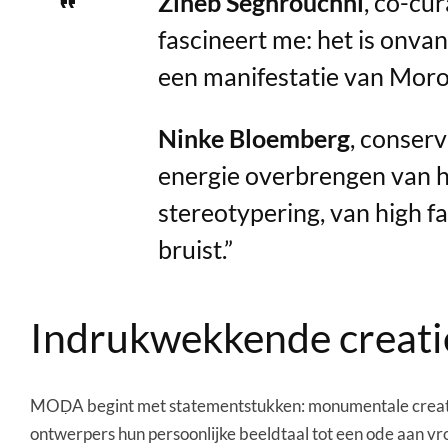
Zineb Seghrouchni
, co-cu
fascineert me: het is onva
een manifestatie van Moro
Ninke Bloemberg
, conser
energie overbrengen van h
stereotypering, van high f
bruist.”
Indrukwekkende creati
MOḌA begint met statementstukken: monumentale creati
ontwerpers hun persoonlijke beeldtaal tot een ode aan v