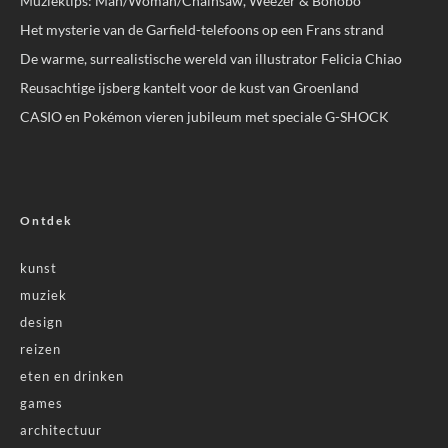
Muziektips: Man/Woman/Chainsaw, Weezer & Bonobo
Het mysterie van de Garfield-telefoons op een Frans strand
De warme, surrealistische wereld van illustrator Felicia Chiao
Reusachtige ijsberg kantelt voor de kust van Groenland
CASIO en Pokémon vieren jubileum met speciale G-SHOCK
Ontdek
kunst
muziek
design
reizen
eten en drinken
games
architectuur