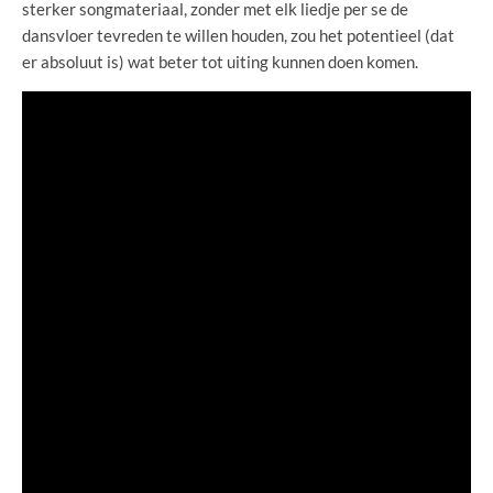
sterker songmateriaal, zonder met elk liedje per se de
dansvloer tevreden te willen houden, zou het potentieel (dat
er absoluut is) wat beter tot uiting kunnen doen komen.