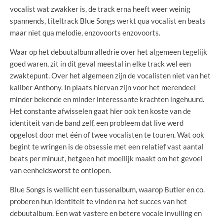
vocalist wat zwakker is, de track erna heeft weer weinig
spannends, titeltrack Blue Songs werkt qua vocalist en beats
maar niet qua melodie, enzovoorts enzovoorts.
Waar op het debuutalbum alledrie over het algemeen tegelijk
goed waren, zit in dit geval meestal in elke track wel een
zwaktepunt. Over het algemeen zijn de vocalisten niet van het
kaliber Anthony. In plaats hiervan zijn voor het merendeel
minder bekende en minder interessante krachten ingehuurd.
Het constante afwisselen gaat hier ook ten koste van de
identiteit van de band zelf, een probleem dat live werd
opgelost door met één of twee vocalisten te touren. Wat ook
begint te wringen is de obsessie met een relatief vast aantal
beats per minuut, hetgeen het moeilijk maakt om het gevoel
van eenheidsworst te ontlopen.
Blue Songs is wellicht een tussenalbum, waarop Butler en co.
proberen hun identiteit te vinden na het succes van het
debuutalbum. Een wat vastere en betere vocale invulling en