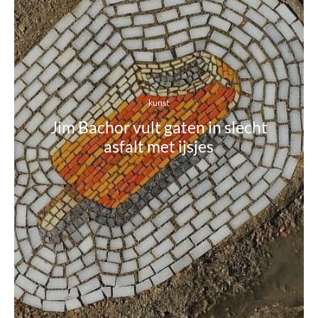
kunst
Jim Bachor vult gaten in slecht
asfalt met ijsjes