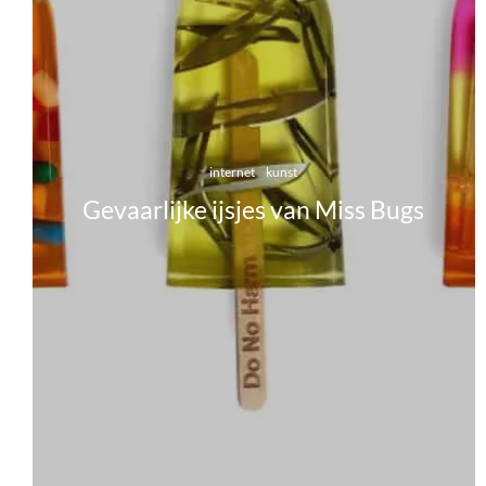
internet
kunst
Gevaarlijke ijsjes van Miss Bugs