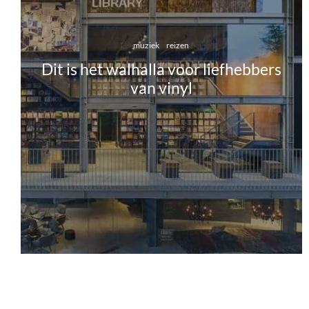
muziek
reizen
Dit is het walhalla voor liefhebbers
van vinyl