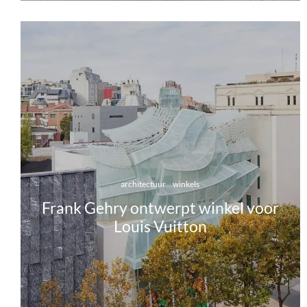
architectuur
winkels
Frank Gehry ontwerpt winkel voor
Louis Vuitton