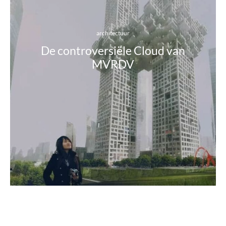
architectuur
De controversiële Cloud van
MVRDV