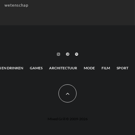
wetenschap
N EN DRINKEN
GAMES
ARCHITECTUUR
MODE
FILM
SPORT
MIxed Grill © 2009-2026