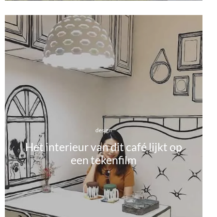
design
Het interieur van dit café lijkt op
een tekenfilm