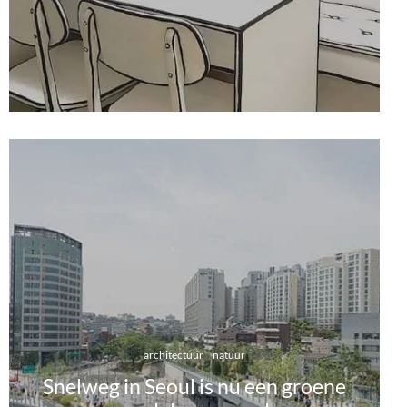
architectuur
natuur
Snelweg in Seoul is nu een groene