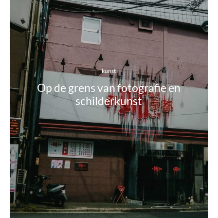
kunst
Op de grens van fotografie en
schilderkunst