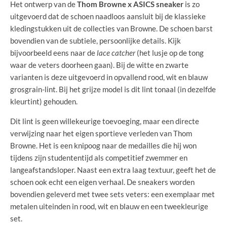
Het ontwerp van de
Thom Browne x ASICS sneaker
is zo
uitgevoerd dat de schoen naadloos aansluit bij de klassieke
kledingstukken uit de collecties van Browne. De schoen barst
bovendien van de subtiele, persoonlijke details. Kijk
bijvoorbeeld eens naar de
lace catcher
(het lusje op de tong
waar de veters doorheen gaan). Bij de witte en zwarte
varianten is deze uitgevoerd in opvallend rood, wit en blauw
grosgrain-lint. Bij het grijze model is dit lint tonaal (in dezelfde
kleurtint) gehouden.
Dit lint is geen willekeurige toevoeging, maar een directe
verwijzing naar het eigen sportieve verleden van Thom
Browne. Het is een knipoog naar de medailles die hij won
tijdens zijn studententijd als competitief zwemmer en
langeafstandsloper. Naast een extra laag textuur, geeft het de
schoen ook echt een eigen verhaal. De sneakers worden
bovendien geleverd met twee sets veters: een exemplaar met
metalen uiteinden in rood, wit en blauw en een tweekleurige
set.