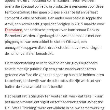
Speelsheid en zinloosheid komen samen in Fluff War, een
arena die speciaal opnieuw in productie is genomen voor deze
tentoonstelling. Hier gaan pluisjes elkaar te lijf en verliest
competitie elke betekenis. Een ander voorbeeld is Topple the
Anvil, een kermisachtig spel dat Shrigley in 2015 maakte voor
Dismaland
, het satirische pretpark van kunstenaar Banksy.
Bezoekers worden uitgedaagd een zwaar aambeeld met een
pingpongbal van een sokkel te stoten. Oftewel, een
onmogelijke opgave die de draak steekt met verwachting en
de humor van falen benadrukt.
De tentoonstelling belicht bovendien Shrigleys bijzondere
relatie met zijn publiek. Op een grote wand worden foto’s
getoond van fans die zijn tekeningen op hun huid hebben laten
tatoeëren, een bewijs van de cultstatus die zijn werk tot ver
buiten de kunstwereld heeft bereikt.
Het resultaat is Shrigley ten voeten uit: werk dat tegelijk aan
het lachen maakt, ontregelt en tot nadenken stemt. What the
Hell Was I Thinking? werd ontwikkeld in nauwe samenwerking