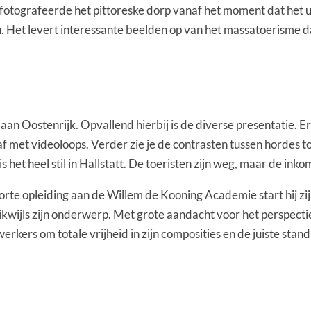
fotografeerde het pittoreske dorp vanaf het moment dat het ui
. Het levert interessante beelden op van het massatoerisme da
 aan Oostenrijk. Opvallend hierbij is de diverse presentatie. E
f met videoloops. Verder zie je de contrasten tussen hordes to
 het heel stil in Hallstatt. De toeristen zijn weg, maar de in
te opleiding aan de Willem de Kooning Academie start hij zijn ca
ikwijls zijn onderwerp. Met grote aandacht voor het perspectie
kers om totale vrijheid in zijn composities en de juiste stan