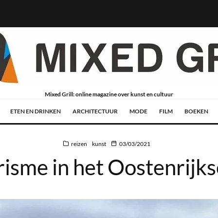
Mixed Grill: online magazine over kunst en cultuur
ETEN EN DRINKEN
ARCHITECTUUR
MODE
FILM
BOEKEN
reizen
kunst
03/03/2021
isme in het Oostenrijkse