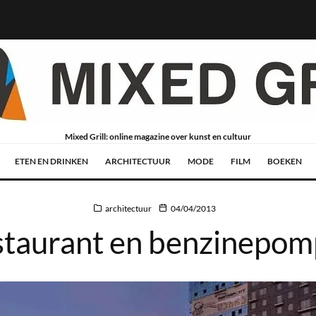
Mixed Grill: online magazine over kunst en cultuur
ETEN EN DRINKEN
ARCHITECTUUR
MODE
FILM
BOEKEN
architectuur
04/04/2013
taurant en benzinepomp