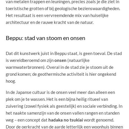
van metalen trappen en leuningen, precies zoals je die ziet in
toeristische grotten of bij geologische bezienswaardigheden.
Het resultaat is een vervreemdende mix van huiselijke
architectuur en de rauwe kracht van de natuur.
Beppu: stad van stoom en onsen
Dat dit kunstwerk juist in Beppu staat, is geen toeval. De stad
is wereldberoemd om zijn
onsen
(natuurlijke
warmwaterbronnen). Overal in de stad zie je stoom uit de
grond komen; de geothermische activiteit is hier ongekend
hoog.
In de Japanse cultuur is de onsen veel meer dan alleen een
plek om je te wassen. Het is een bijna heilig ritueel van
zuivering (zowel fysiek als geestelijk) en sociale verbinding. In
het naakte samenzijn van de onsen vallen rangen en standen
weg – een concept dat
hadaka no tsukiai
wordt genoemd.
Door de oerkracht van de aarde letterlijk een woonhuis binnen