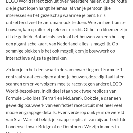
LEGO World strekt zich uit over meerdere hallen, dus de route
die je gaat lopen hangt helemaal af van je persoonlijke
interesses en het gezelschap waarmee je bent. Er is
ontzettend veel te zien, maar ook te doen. Wie zin heeft om te
bouwen, kan op allerlei plekken terecht. Of het nu bloemen zijn
uit de geliefde Botanicals-serie of het bouwen van een huis op
een gigantische kaart van Nederland, alles is mogelijk. Op
sommige plekken is het ook mogelijk om je bouwwerk op
interactieve wijze te gebruiken.
Zo kun je in het deel waarin de samenwerking met Formule 1
centraal staat een eigen autootje bouwen, deze digitaal laten
scannen om er vervolgens mee te racen tegen andere LEGO
World-bezoekers. In dit deel staan ook twee replica’s van
Formule 1-bolides (Ferrari en McLaren). Ook zie je daar een
geweldig bouwwerk van een fictief racecircuit met heel veel
mooie en grappige details. Even verderop duik je in de wereld
van Star Wars of bekijk je knappe replica’s van bijvoorbeeld de
Londense Tower Bridge of de Domtoren. We zijn immers in