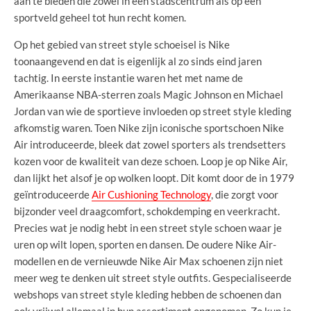
aan te bieden die zowel in een stadscentrum als op een
sportveld geheel tot hun recht komen.
Op het gebied van street style schoeisel is Nike
toonaangevend en dat is eigenlijk al zo sinds eind jaren
tachtig. In eerste instantie waren het met name de
Amerikaanse NBA-sterren zoals Magic Johnson en Michael
Jordan van wie de sportieve invloeden op street style kleding
afkomstig waren. Toen Nike zijn iconische sportschoen Nike
Air introduceerde, bleek dat zowel sporters als trendsetters
kozen voor de kwaliteit van deze schoen. Loop je op Nike Air,
dan lijkt het alsof je op wolken loopt. Dit komt door de in 1979
geïntroduceerde
Air Cushioning Technology
, die zorgt voor
bijzonder veel draagcomfort, schokdemping en veerkracht.
Precies wat je nodig hebt in een street style schoen waar je
uren op wilt lopen, sporten en dansen. De oudere Nike Air-
modellen en de vernieuwde Nike Air Max schoenen zijn niet
meer weg te denken uit street style outfits. Gespecialiseerde
webshops van street style kleding hebben de schoenen dan