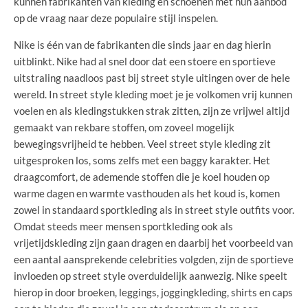
kunnen fabrikanten van kleding en schoenen met hun aanbod
op de vraag naar deze populaire stijl inspelen.
Nike is één van de fabrikanten die sinds jaar en dag hierin
uitblinkt. Nike had al snel door dat een stoere en sportieve
uitstraling naadloos past bij street style uitingen over de hele
wereld. In street style kleding moet je je volkomen vrij kunnen
voelen en als kledingstukken strak zitten, zijn ze vrijwel altijd
gemaakt van rekbare stoffen, om zoveel mogelijk
bewegingsvrijheid te hebben. Veel street style kleding zit
uitgesproken los, soms zelfs met een baggy karakter. Het
draagcomfort, de ademende stoffen die je koel houden op
warme dagen en warmte vasthouden als het koud is, komen
zowel in standaard sportkleding als in street style outfits voor.
Omdat steeds meer mensen sportkleding ook als
vrijetijdskleding zijn gaan dragen en daarbij het voorbeeld van
een aantal aansprekende celebrities volgden, zijn de sportieve
invloeden op street style overduidelijk aanwezig. Nike speelt
hierop in door broeken, leggings, joggingkleding, shirts en caps