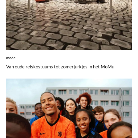
mode
Van oude reiskostuums tot zomerjurkjes in het MoMu