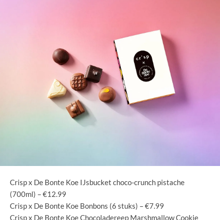
Crisp x De Bonte Koe IJsbucket choco-crunch pistache
(700ml) – €12.99
Crisp x De Bonte Koe Bonbons (6 stuks) – €7.99
Crisp x De Bonte Koe Chocoladereep Marshmallow Cookie