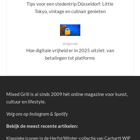
Tips voor een stedentrip Düsseldorf: Little
Tokyo, vintage en culinair genieten
Volgende
Hoe digitale vrijheid er in 2025 uitziet: van
betalingen tot platforms
Mixed Grill is al sinds 2009 hét online magazine voor kunst,
cultuur en lifestyle.
Volg ons op
Instagram
&
Spotify
Bekijk de meest recente artikelen:
Klassieke iconen in de Herfst/Winter-collectie van Carhartt WIP