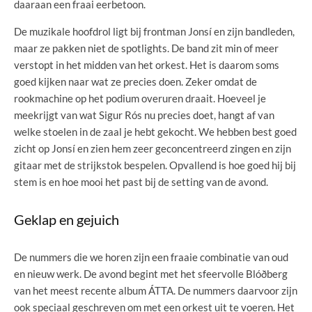
daaraan een fraai eerbetoon.
De muzikale hoofdrol ligt bij frontman Jonsí en zijn bandleden,
maar ze pakken niet de spotlights. De band zit min of meer
verstopt in het midden van het orkest. Het is daarom soms
goed kijken naar wat ze precies doen. Zeker omdat de
rookmachine op het podium overuren draait. Hoeveel je
meekrijgt van wat Sigur Rós nu precies doet, hangt af van
welke stoelen in de zaal je hebt gekocht. We hebben best goed
zicht op Jonsí en zien hem zeer geconcentreerd zingen en zijn
gitaar met de strijkstok bespelen. Opvallend is hoe goed hij bij
stem is en hoe mooi het past bij de setting van de avond.
Geklap en gejuich
De nummers die we horen zijn een fraaie combinatie van oud
en nieuw werk. De avond begint met het sfeervolle Blóðberg
van het meest recente album ÁTTA. De nummers daarvoor zijn
ook speciaal geschreven om met een orkest uit te voeren. Het