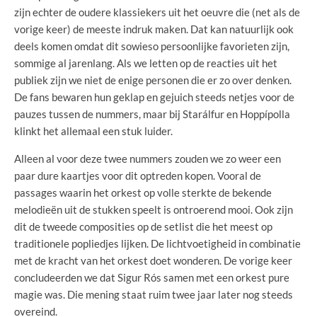
zijn echter de oudere klassiekers uit het oeuvre die (net als de
vorige keer) de meeste indruk maken. Dat kan natuurlijk ook
deels komen omdat dit sowieso persoonlijke favorieten zijn,
sommige al jarenlang. Als we letten op de reacties uit het
publiek zijn we niet de enige personen die er zo over denken.
De fans bewaren hun geklap en gejuich steeds netjes voor de
pauzes tussen de nummers, maar bij Starálfur en Hoppípolla
klinkt het allemaal een stuk luider.
Alleen al voor deze twee nummers zouden we zo weer een
paar dure kaartjes voor dit optreden kopen. Vooral de
passages waarin het orkest op volle sterkte de bekende
melodieën uit de stukken speelt is ontroerend mooi. Ook zijn
dit de tweede composities op de setlist die het meest op
traditionele popliedjes lijken. De lichtvoetigheid in combinatie
met de kracht van het orkest doet wonderen. De vorige keer
concludeerden we dat Sigur Rós samen met een orkest pure
magie was. Die mening staat ruim twee jaar later nog steeds
overeind.