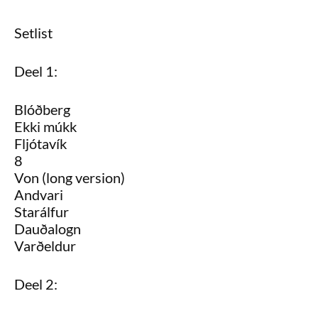
Setlist
Deel 1:
Blóðberg
Ekki múkk
Fljótavík
8
Von (long version)
Andvari
Starálfur
Dauðalogn
Varðeldur
Deel 2: