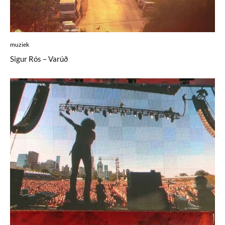
muziek
Sigur Rós – Varúð