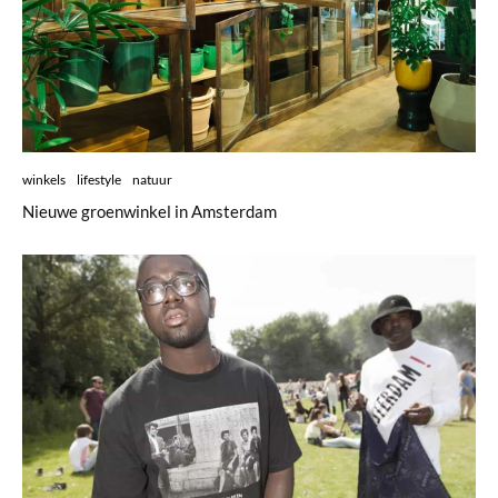
winkels
lifestyle
natuur
Nieuwe groenwinkel in Amsterdam