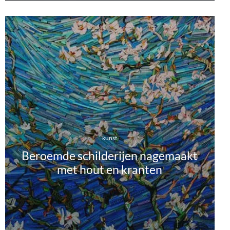
kunst
Beroemde schilderijen nagemaakt
met hout en kranten