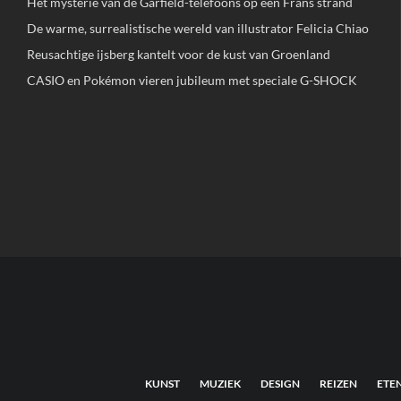
Het mysterie van de Garfield-telefoons op een Frans strand
De warme, surrealistische wereld van illustrator Felicia Chiao
Reusachtige ijsberg kantelt voor de kust van Groenland
CASIO en Pokémon vieren jubileum met speciale G-SHOCK
KUNST
MUZIEK
DESIGN
REIZEN
ETE