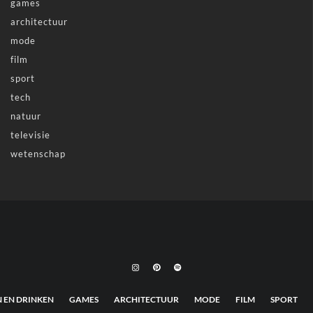
games
architectuur
mode
film
sport
tech
natuur
televisie
wetenschap
N EN DRINKEN
GAMES
ARCHITECTUUR
MODE
FILM
SPORT