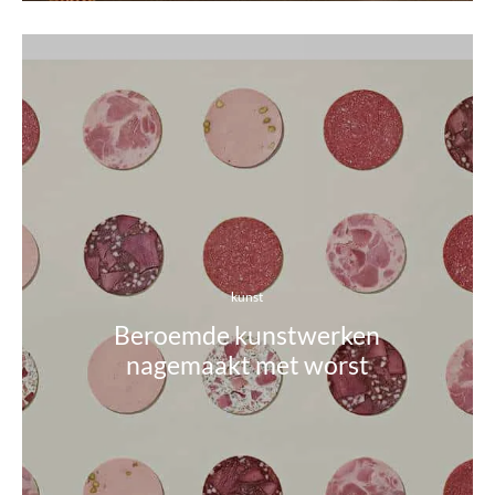
kunst
Beroemde kunstwerken
nagemaakt met worst