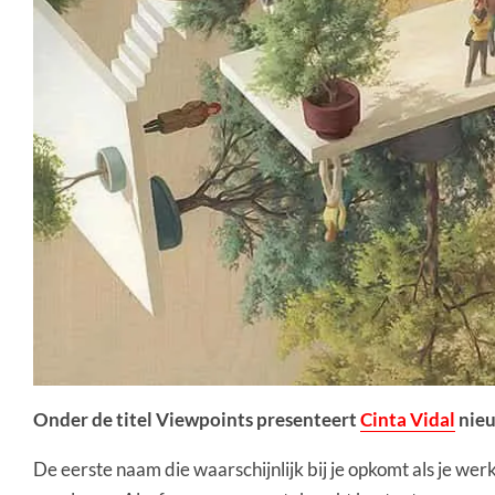
Onder de titel Viewpoints presenteert
Cinta Vidal
nieu
De eerste naam die waarschijnlijk bij je opkomt als je werk