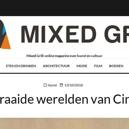
Mixed Grill: online magazine over kunst en cultuur
ETEN EN DRINKEN
ARCHITECTUUR
MODE
FILM
BOEKEN
kunst
13/10/2018
raaide werelden van Cin