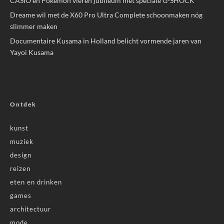
CASIO en Pokémon vieren jubileum met speciale G-SHOCK
Dreame wil met de X60 Pro Ultra Complete schoonmaken nóg
slimmer maken
Documentaire Kusama in Holland belicht vormende jaren van
Yayoi Kusama
Ontdek
kunst
muziek
design
reizen
eten en drinken
games
architectuur
mode