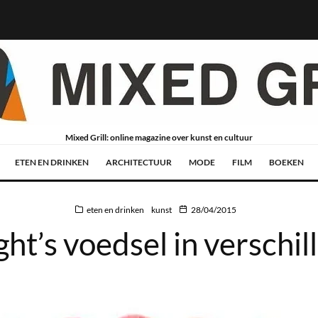
Mixed Grill: online magazine over kunst en cultuur
ETEN EN DRINKEN
ARCHITECTUUR
MODE
FILM
BOEKEN
eten en drinken
kunst
28/04/2015
ht’s voedsel in verschi