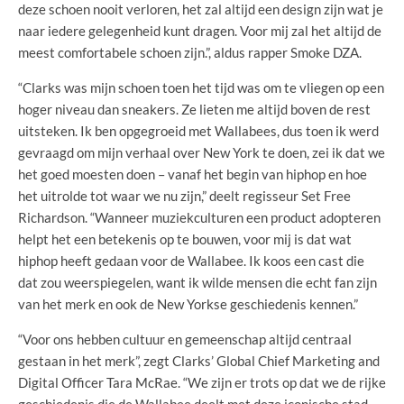
deze schoen nooit verloren, het zal altijd een design zijn wat je
naar iedere gelegenheid kunt dragen. Voor mij zal het altijd de
meest comfortabele schoen zijn.”, aldus rapper Smoke DZA.
“Clarks was mijn schoen toen het tijd was om te vliegen op een
hoger niveau dan sneakers. Ze lieten me altijd boven de rest
uitsteken. Ik ben opgegroeid met Wallabees, dus toen ik werd
gevraagd om mijn verhaal over New York te doen, zei ik dat we
het goed moesten doen – vanaf het begin van hiphop en hoe
het uitrolde tot waar we nu zijn,” deelt regisseur Set Free
Richardson. “Wanneer muziekculturen een product adopteren
helpt het een betekenis op te bouwen, voor mij is dat wat
hiphop heeft gedaan voor de Wallabee. Ik koos een cast die
dat zou weerspiegelen, want ik wilde mensen die echt fan zijn
van het merk en ook de New Yorkse geschiedenis kennen.”
“Voor ons hebben cultuur en gemeenschap altijd centraal
gestaan in het merk”, zegt Clarks’ Global Chief Marketing and
Digital Officer Tara McRae. “We zijn er trots op dat we de rijke
geschiedenis die de Wallabee deelt met deze iconische stad.