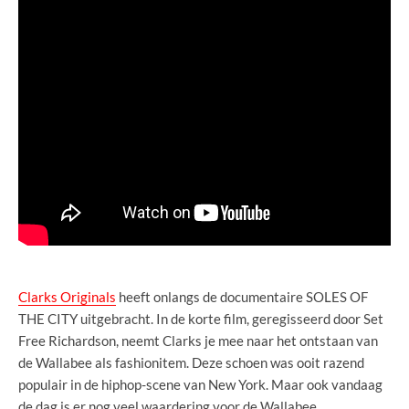
Clarks Originals
heeft onlangs de documentaire SOLES OF
THE CITY uitgebracht. In de korte film, geregisseerd door Set
Free Richardson, neemt Clarks je mee naar het ontstaan van
de Wallabee als fashionitem. Deze schoen was ooit razend
populair in de hiphop-scene van New York. Maar ook vandaag
de dag is er nog veel waardering voor de Wallabee.