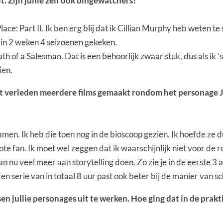
. Zijn jullie zelf ook bingewatchers?
ce: Part II. Ik ben erg blij dat ik Cillian Murphy heb weten te 
n in 2 weken 4 seizoenen gekeken.
th of a Salesman. Dat is een behoorlijk zwaar stuk, dus als ik ’
ien.
et verleden meerdere films gemaakt rondom het personage Jac
amen. Ik heb die toen nog in de bioscoop gezien. Ik hoefde ze 
rote fan. Ik moet wel zeggen dat ik waarschijnlijk niet voor de 
n nu veel meer aan storytelling doen. Zo zie je in de eerste 3
. Een serie van in totaal 8 uur past ook beter bij de manier van 
n jullie personages uit te werken. Hoe ging dat in de prakt