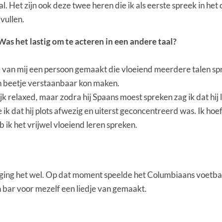
l. Het zijn ook deze twee heren die ik als eerste spreek in he
 vullen.
 Was het lastig om te acteren in een andere taal?
 van mij een persoon gemaakt die vloeiend meerdere talen spreek
n beetje verstaanbaar kon maken.
ijk relaxed, maar zodra hij Spaans moest spreken zag ik dat hij 
k dat hij plots afwezig en uiterst geconcentreerd was. Ik hoefd
ik het vrijwel vloeiend leren spreken.
t ging het wel. Op dat moment speelde het Columbiaans voetba
en bar voor mezelf een liedje van gemaakt.