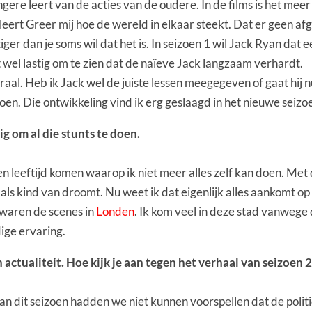
ngere leert van de acties van de oudere. In de films is het m
ert Greer mij hoe de wereld in elkaar steekt. Dat er geen afge
ger dan je soms wil dat het is. In seizoen 1 wil Jack Ryan dat 
 wel lastig om te zien dat de naïeve Jack langzaam verhardt.
ntraal. Heb ik Jack wel de juiste lessen meegegeven of gaat hij 
oen. Die ontwikkeling vind ik erg geslaagd in het nieuwe seizo
ig om al die stunts te doen.
op een leeftijd komen waarop ik niet meer alles zelf kan doen. M
ls kind van droomt. Nu weet ik dat eigenlijk alles aankomt op 
 waren de scenes in
Londen
. Ik kom veel in deze stad vanwege
ige ervaring.
n actualiteit. Hoe kijk je aan tegen het verhaal van seizoen 2
n dit seizoen hadden we niet kunnen voorspellen dat de politiek