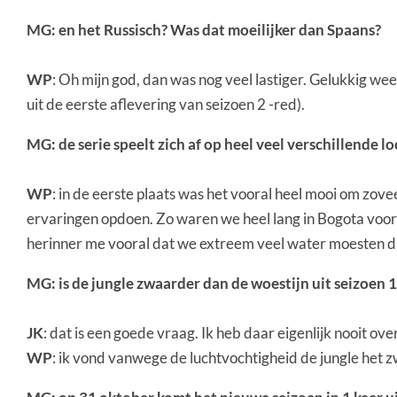
MG: en het Russisch? Was dat moeilijker dan Spaans?
WP
: Oh mijn god, dan was nog veel lastiger. Gelukkig weet
uit de eerste aflevering van seizoen 2 -red).
MG: de serie speelt zich af op heel veel verschillende 
WP
: in de eerste plaats was het vooral heel mooi om zov
ervaringen opdoen. Zo waren we heel lang in Bogota voor 
herinner me vooral dat we extreem veel water moesten dr
MG: is de jungle zwaarder dan de woestijn uit seizoen 1
JK
: dat is een goede vraag. Ik heb daar eigenlijk nooit ov
WP
: ik vond vanwege de luchtvochtigheid de jungle het 