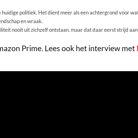
e huidige politiek. Het dient meer als een achtergrond voor wat
iendschap en wraak.
liteit nooit uit zichzelf ontstaan. maar dat daar eerst strijd aa
Amazon Prime. Lees ook het interview met