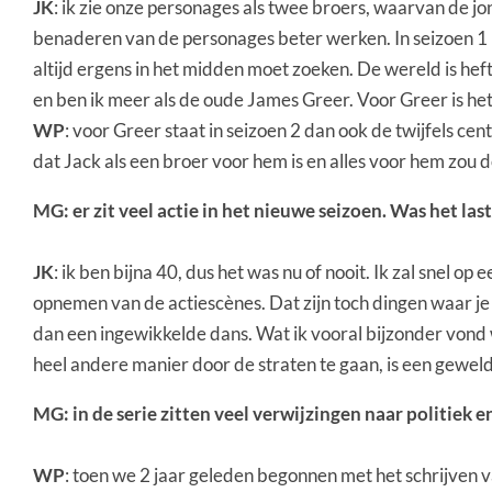
JK
: ik zie onze personages als twee broers, waarvan de jo
benaderen van de personages beter werken. In seizoen 1 le
altijd ergens in het midden moet zoeken. De wereld is hefti
en ben ik meer als de oude James Greer. Voor Greer is het
WP
: voor Greer staat in seizoen 2 dan ook de twijfels ce
dat Jack als een broer voor hem is en alles voor hem zou d
MG: er zit veel actie in het nieuwe seizoen. Was het last
JK
: ik ben bijna 40, dus het was nu of nooit. Ik zal snel 
opnemen van de actiescènes. Dat zijn toch dingen waar je a
dan een ingewikkelde dans. Wat ik vooral bijzonder vond
heel andere manier door de straten te gaan, is een geweld
MG: in de serie zitten veel verwijzingen naar politiek e
WP
: toen we 2 jaar geleden begonnen met het schrijven va