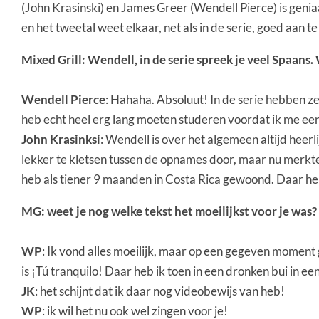
(John Krasinski) en James Greer (Wendell Pierce) is geniaa
en het tweetal weet elkaar, net als in de serie, goed aan te
Mixed Grill: Wendell, in de serie spreek je veel Spaans.
Wendell Pierce
: Hahaha. Absoluut! In de serie hebben ze
heb echt heel erg lang moeten studeren voordat ik me ee
John Krasinksi
: Wendell is over het algemeen altijd heerl
lekker te kletsen tussen de opnames door, maar nu merkte i
heb als tiener 9 maanden in Costa Rica gewoond. Daar heb 
MG: weet je nog welke tekst het moeilijkst voor je was?
WP
: Ik vond alles moeilijk, maar op een gegeven momen
is ¡Tú tranquilo! Daar heb ik toen in een dronken bui in e
JK
: het schijnt dat ik daar nog videobewijs van heb!
WP
: ik wil het nu ook wel zingen voor je!