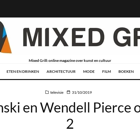
Mixed Grill: online magazine over kunst en cultuur
ETEN EN DRINKEN
ARCHITECTUUR
MODE
FILM
BOEKEN
televisie
31/10/2019
nski en Wendell Pierce 
2