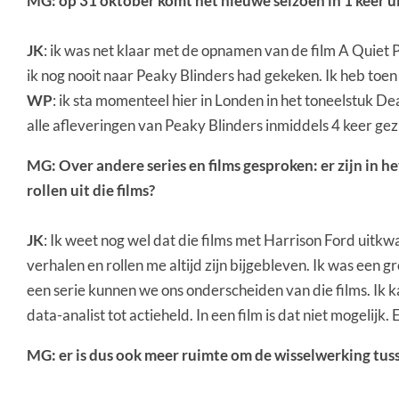
MG: op 31 oktober komt het nieuwe seizoen in 1 keer uit
JK
: ik was net klaar met de opnamen van de film A Quiet Pla
ik nog nooit naar Peaky Blinders had gekeken. Ik heb toe
WP
: ik sta momenteel hier in Londen in het toneelstuk Dea
alle afleveringen van Peaky Blinders inmiddels 4 keer gez
MG: Over andere series en films gesproken: er zijn in h
rollen uit die films?
JK
: Ik weet nog wel dat die films met Harrison Ford uitkw
verhalen en rollen me altijd zijn bijgebleven. Ik was een g
een serie kunnen we ons onderscheiden van die films. Ik ka
data-analist tot actieheld. In een film is dat niet mogelijk
MG: er is dus ook meer ruimte om de wisselwerking tusse