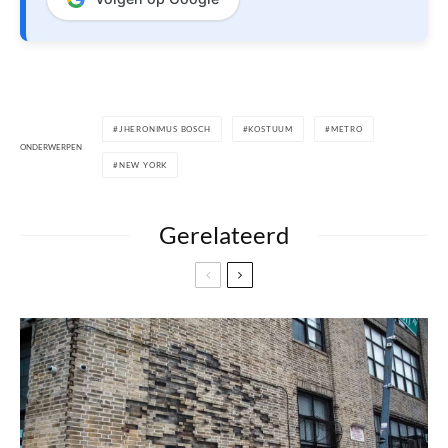
JHERONIMUS BOSCH
KOSTUUM
METRO
ONDERWERPEN
NEW YORK
Gerelateerd