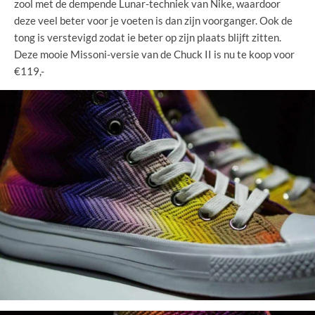
zool met de dempende Lunar-techniek van Nike, waardoor
deze veel beter voor je voeten is dan zijn voorganger. Ook de
tong is verstevigd zodat ie beter op zijn plaats blijft zitten.
Deze mooie Missoni-versie van de Chuck II is nu te koop voor
€119,-